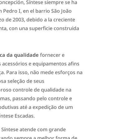
concepción, Síntese siempre se ha
Pedro I, en el barrio São João
o de 2003, debido a la creciente
nta, con una superficie construida
ica da qualidade
fornecer e
s acessórios e equipamentos afins
a. Para isso, não mede esforços na
osa seleção de seus
roso controle de qualidade na
imas, passando pelo controle e
odutivas até a expedição de um
íntese Escadas.
 Síntese atende com grande
uscando sempre a melhor forma de