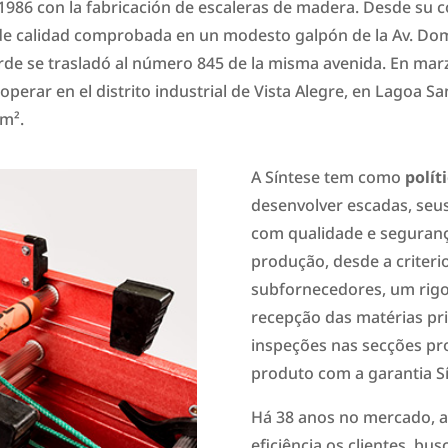
1986 con la fabricación de escaleras de madera. Desde su 
de calidad comprobada en un modesto galpón de la Av. Dom 
arde se trasladó al número 845 de la misma avenida. En marz
rar en el distrito industrial de Vista Alegre, en Lagoa Sa
0m².
A Síntese tem como
polít
desenvolver escadas, seu
com qualidade e seguranç
produção, desde a criteri
subfornecedores, um rigo
recepção das matérias pr
inspeções nas secções pr
produto com a garantia S
Há 38 anos no mercado, a
eficiência os clientes, b