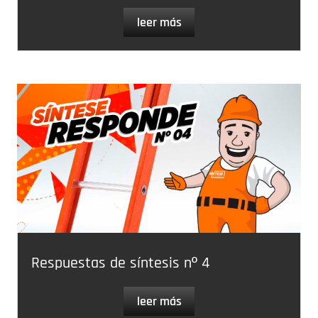
leer más
Respuestas de síntesis nº 4
leer más