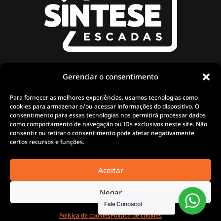
SOBRE LA SÍNTESE
CATALOGO DE PRODUCTOS
Gerenciar o consentimento
POLÍTICA DE PRIVACIDAD
ENTRE EN CONTACTO
Para fornecer as melhores experiências, usamos tecnologias como
POLÍTICA DE DEVOLUCIONES
TRABAJA CON NOSOTROS
cookies para armazenar e/ou acessar informações do dispositivo. O
TÉRMINOS Y CONDICIONES
SER UN REVENDEDOR
consentimento para essas tecnologias nos permitirá processar dados
como comportamento de navegação ou IDs exclusivos neste site. Não
2ª COPIA DEL BOLETO
consentir ou retirar o consentimento pode afetar negativamente
PRODUCTO
certos recursos e funções.
CONTACTO
GARANTIA
Aceitar
Negar
+55 (31) 3629-1000
Fale Conosco!
Política de cookies
Política de cookies